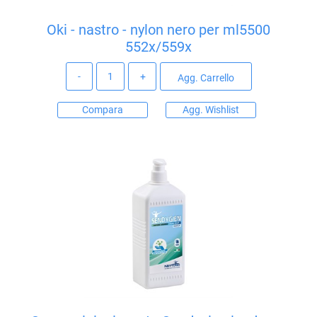
Oki - nastro - nylon nero per ml5500
552x/559x
Quantità
Agg. Carrello
Compara
Agg. Wishlist