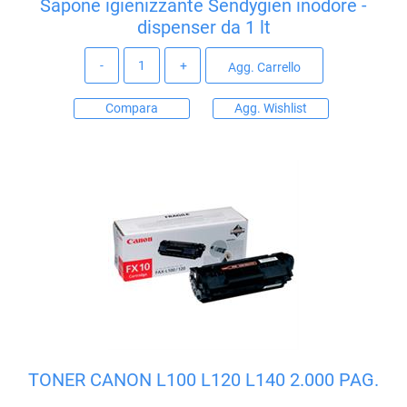
Sapone igienizzante Sendygien inodore -
dispenser da 1 lt
Quantità
Agg. Carrello
Compara
Agg. Wishlist
TONER CANON L100 L120 L140 2.000 PAG.