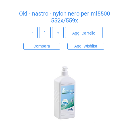
Oki - nastro - nylon nero per ml5500
552x/559x
Quantità
Agg. Carrello
Compara
Agg. Wishlist