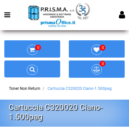
Open menu
0
0
0
Toner Non Return
Cartuccia C320020 Ciano-1.500pag
Cartuccia C320020 Ciano-
1.500pag