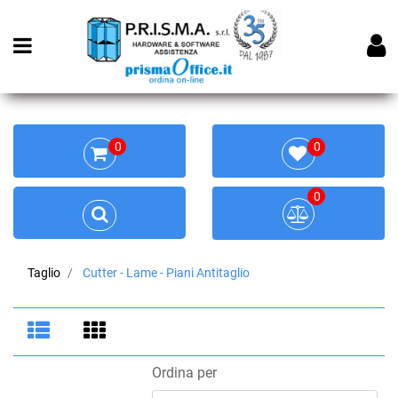
Open menu
0
0
0
Taglio
Cutter - Lame - Piani Antitaglio
Ordina per