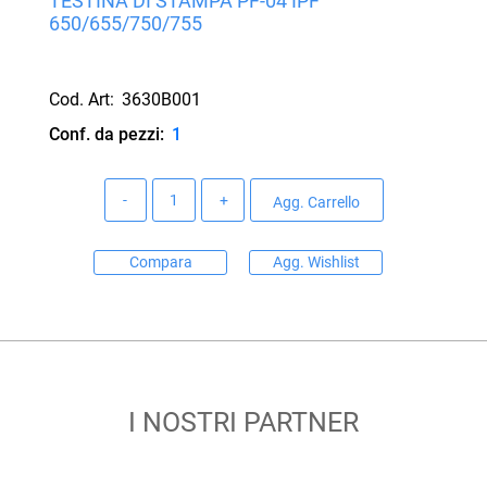
TESTINA DI STAMPA PF-04 IPF
650/655/750/755
Cod. Art:
3630B001
Conf. da pezzi:
1
Quantità
Agg. Carrello
Compara
Agg. Wishlist
I NOSTRI PARTNER