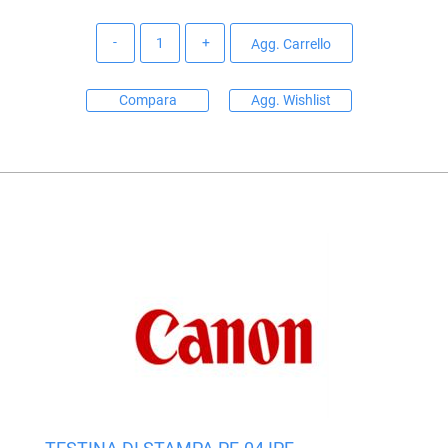
Quantità
Agg. Carrello
Compara
Agg. Wishlist