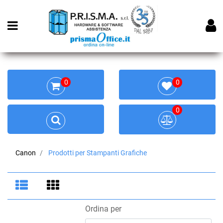
Open menu
0
0
0
Canon
Prodotti per Stampanti Grafiche
Ordina per