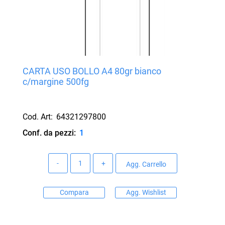
CARTA USO BOLLO A4 80gr bianco
c/margine 500fg
Cod. Art:
64321297800
Conf. da pezzi:
1
Quantità
Agg. Carrello
Compara
Agg. Wishlist