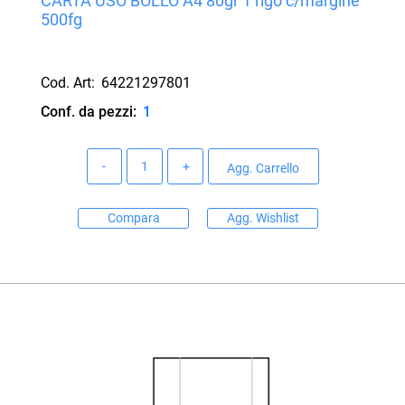
CARTA USO BOLLO A4 80gr 1 rigo c/margine
500fg
Cod. Art:
64221297801
Conf. da pezzi:
1
Quantità
Agg. Carrello
Compara
Agg. Wishlist