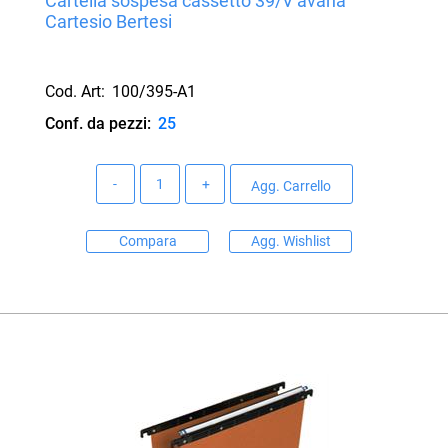
Cartella sospesa cassetto 39/V avana
Cartesio Bertesi
Cod. Art:
100/395-A1
Conf. da pezzi:
25
Quantità
Agg. Carrello
Compara
Agg. Wishlist