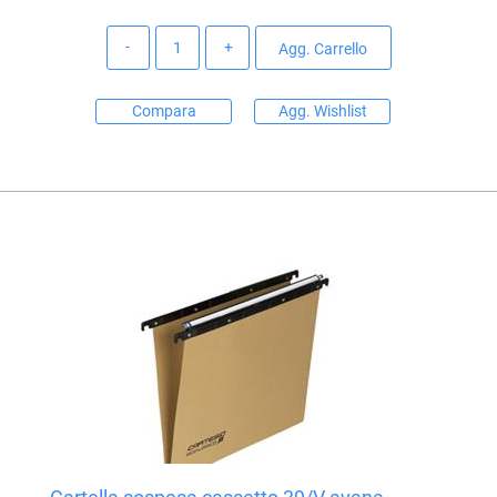
Quantità
Agg. Carrello
Compara
Agg. Wishlist