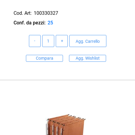
Cod. Art:
100330327
Conf. da pezzi:
25
Quantità
Agg. Carrello
Compara
Agg. Wishlist