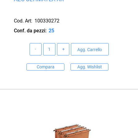
Cod. Art:
100330272
Conf. da pezzi:
25
Quantità
Agg. Carrello
Compara
Agg. Wishlist