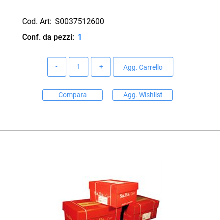
Cod. Art:
S0037512600
Conf. da pezzi:
1
Quantità
Agg. Carrello
Compara
Agg. Wishlist