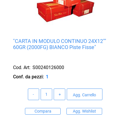
"CARTA IN MODULO CONTINUO 24X12""
60GR (2000FG) BIANCO Piste Fisse"
Cod. Art:
S00240126000
Conf. da pezzi:
1
Quantità
Agg. Carrello
Compara
Agg. Wishlist