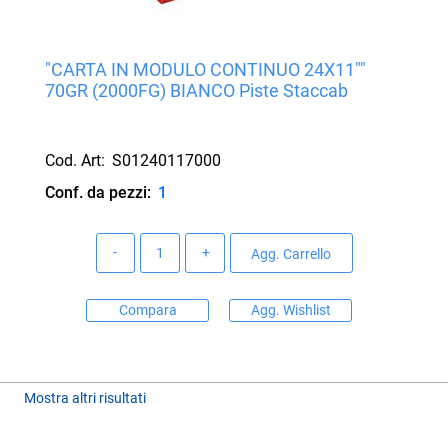
"CARTA IN MODULO CONTINUO 24X11""
70GR (2000FG) BIANCO Piste Staccab
Cod. Art:
S01240117000
Conf. da pezzi:
1
Quantità
Agg. Carrello
Compara
Agg. Wishlist
Mostra altri risultati