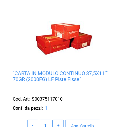
"CARTA IN MODULO CONTINUO 37,5X11""
70GR (2000FG) LF Piste Fisse"
Cod. Art:
S00375117010
Conf. da pezzi:
1
Quantità
Agg. Carrello