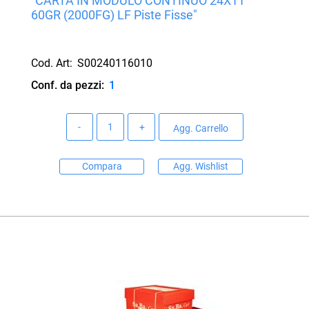
"CARTA IN MODULO CONTINUO 24X11""
60GR (2000FG) LF Piste Fisse"
Cod. Art:
S00240116010
Conf. da pezzi:
1
Quantità
Agg. Carrello
Compara
Agg. Wishlist