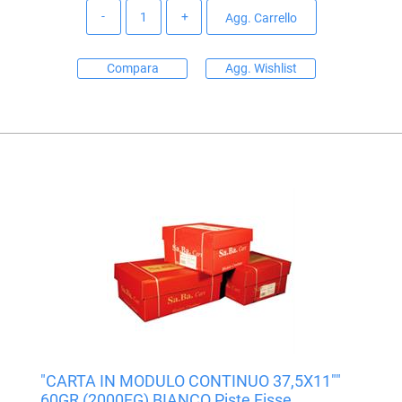
Quantità
Agg. Carrello
Compara
Agg. Wishlist
"CARTA IN MODULO CONTINUO 37,5X11""
60GR (2000FG) BIANCO Piste Fisse