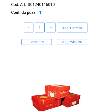
Cod. Art:
S01240116010
Conf. da pezzi:
1
Quantità
Agg. Carrello
Compara
Agg. Wishlist