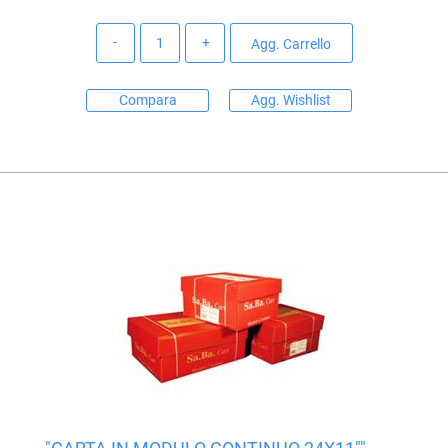
Quantità
Agg. Carrello
Compara
Agg. Wishlist