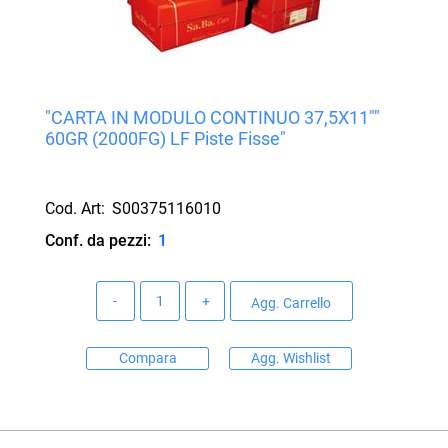
"CARTA IN MODULO CONTINUO 37,5X11""
60GR (2000FG) LF Piste Fisse"
Cod. Art:
S00375116010
Conf. da pezzi:
1
Quantità
Agg. Carrello
Compara
Agg. Wishlist