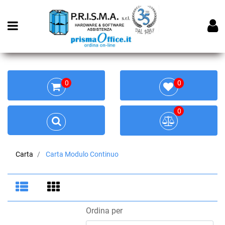
Open menu
0
0
0
Carta
Carta Modulo Continuo
Ordina per