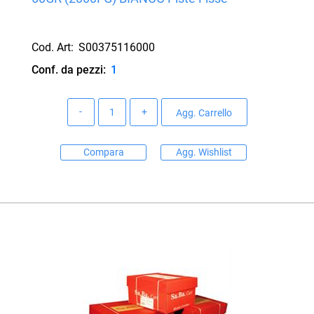
Cod. Art:
S00375116000
Conf. da pezzi:
1
Quantità
Agg. Carrello
Compara
Agg. Wishlist