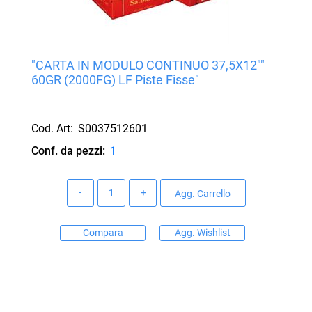
"CARTA IN MODULO CONTINUO 37,5X12""
60GR (2000FG) LF Piste Fisse"
Cod. Art:
S0037512601
Conf. da pezzi:
1
Quantità
Agg. Carrello
Compara
Agg. Wishlist