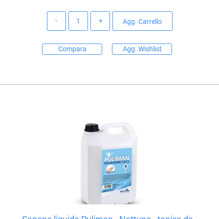
Quantità
Agg. Carrello
Compara
Agg. Wishlist