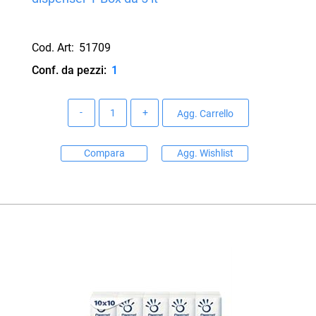
Cod. Art:
51709
Conf. da pezzi:
1
Quantità
Agg. Carrello
Compara
Agg. Wishlist