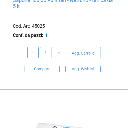
Sapone liquido Puliman - Nettuno - tanica da
5 lt
Cod. Art:
45025
Conf. da pezzi:
1
Quantità
Agg. Carrello
Compara
Agg. Wishlist