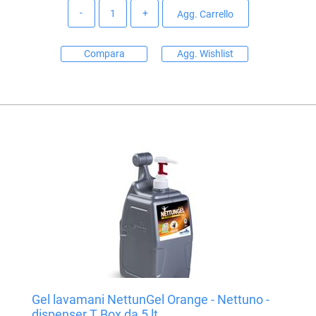
Quantità
Agg. Carrello
Compara
Agg. Wishlist
Gel lavamani NettunGel Orange - Nettuno -
dispenser T Box da 5 lt