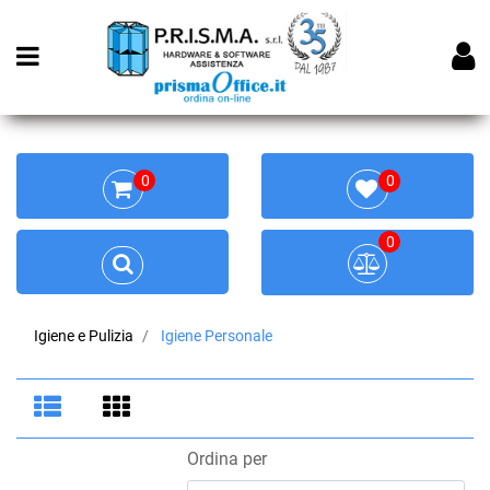
Open menu
0
0
0
Igiene e Pulizia
Igiene Personale
Ordina per