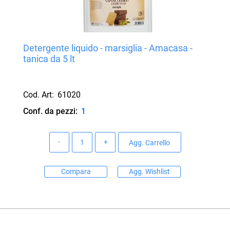
Detergente liquido - marsiglia - Amacasa -
tanica da 5 lt
Cod. Art:
61020
Conf. da pezzi:
1
Quantità
Agg. Carrello
Compara
Agg. Wishlist