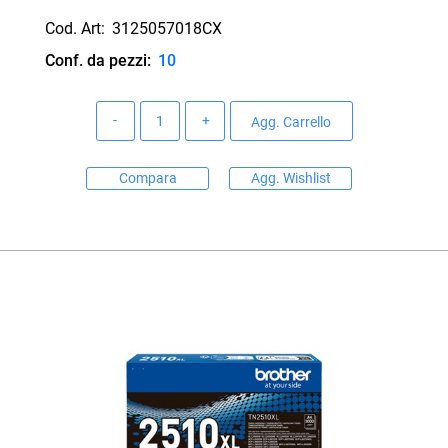
Cod. Art:
3125057018CX
Conf. da pezzi:
10
Quantità
Agg. Carrello
Compara
Agg. Wishlist