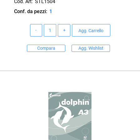
Cod. Art:
STL1504
Conf. da pezzi:
1
Quantità
Agg. Carrello
Compara
Agg. Wishlist