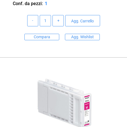
Conf. da pezzi:
1
Quantità
Agg. Carrello
Compara
Agg. Wishlist