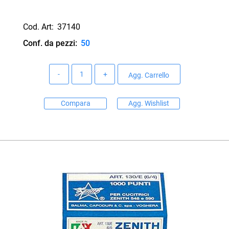
Cod. Art:
37140
Conf. da pezzi:
50
Quantità
Agg. Carrello
Compara
Agg. Wishlist