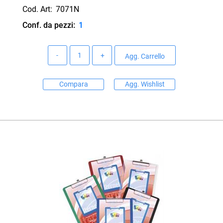
Cod. Art:
7071N
Conf. da pezzi:
1
Quantità
Agg. Carrello
Compara
Agg. Wishlist