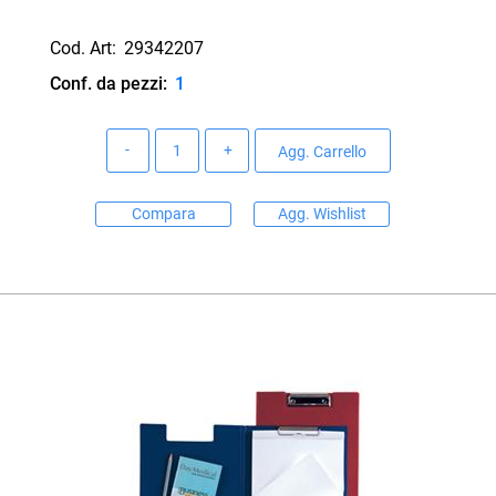
Cod. Art:
29342207
Conf. da pezzi:
1
Quantità
Agg. Carrello
Compara
Agg. Wishlist