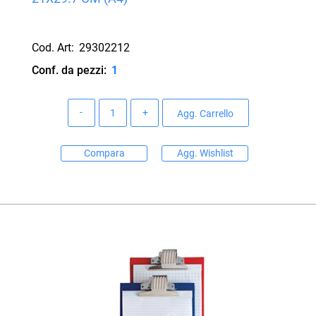
Cod. Art:
29302212
Conf. da pezzi:
1
Quantità
Agg. Carrello
Compara
Agg. Wishlist