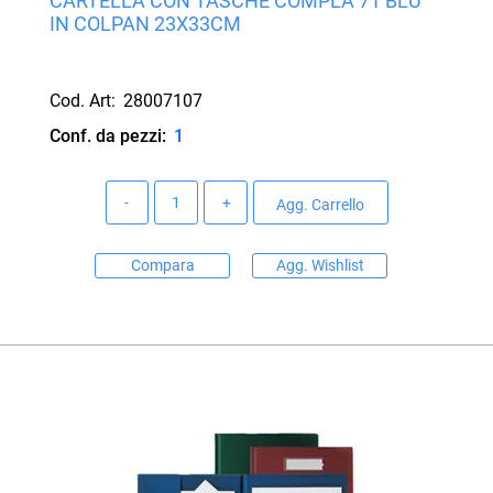
CARTELLA CON TASCHE COMPLA 71 BLU
IN COLPAN 23X33CM
Cod. Art:
28007107
Conf. da pezzi:
1
Quantità
Agg. Carrello
Compara
Agg. Wishlist