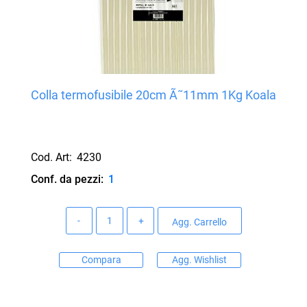
Colla termofusibile 20cm Ã˜11mm 1Kg Koala
Cod. Art:
4230
Conf. da pezzi:
1
Quantità
Agg. Carrello
Compara
Agg. Wishlist