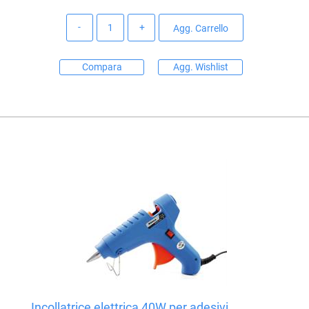
Quantità
Agg. Carrello
Compara
Agg. Wishlist
Incollatrice elettrica 40W per adesivi