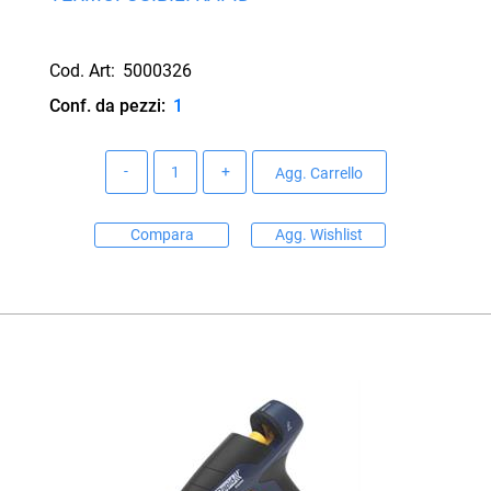
Cod. Art:
5000326
Conf. da pezzi:
1
Quantità
Agg. Carrello
Compara
Agg. Wishlist