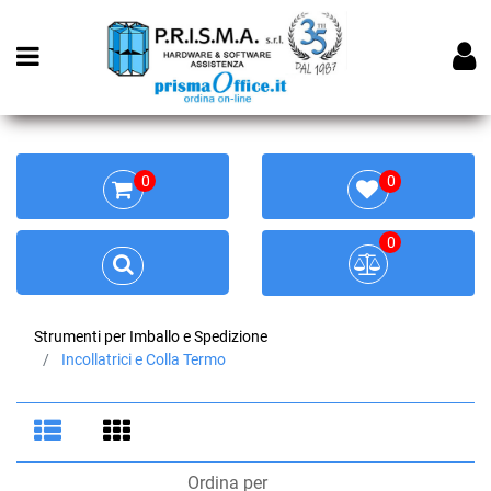
Open menu
0
0
0
Strumenti per Imballo e Spedizione
Incollatrici e Colla Termo
Ordina per