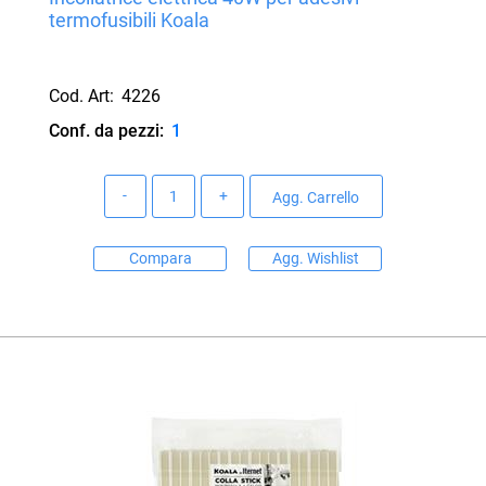
termofusibili Koala
Cod. Art:
4226
Conf. da pezzi:
1
Quantità
Agg. Carrello
Compara
Agg. Wishlist