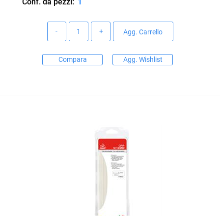
Conf. da pezzi:
1
Quantità
Agg. Carrello
Compara
Agg. Wishlist