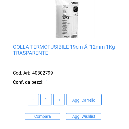
COLLA TERMOFUSIBILE 19cm Ã˜12mm 1Kg
TRASPARENTE
Cod. Art:
40302799
Conf. da pezzi:
1
Quantità
Agg. Carrello
Compara
Agg. Wishlist