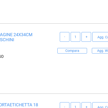
 PAGINE 24X34CM
Quantità
Agg. Ca
ASCHINI
Compara
Agg. Wi
SO
PORTAETICHETTA 18
Quantità
Agg. Ca