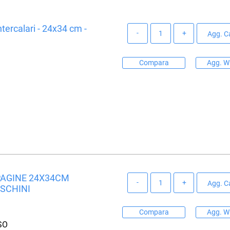
tercalari - 24x34 cm -
Quantità
Agg. Ca
Compara
Agg. Wi
 PAGINE 24X34CM
Quantità
Agg. Ca
ASCHINI
Compara
Agg. Wi
SO