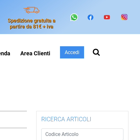
Spedizione gratuita a
partire da 81€ + iva
Accedi
enda
Area Clienti
RICERCA ARTICOLI