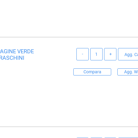
PAGINE VERDE
Quantità
Agg. Ca
FRASCHINI
Compara
Agg. Wi