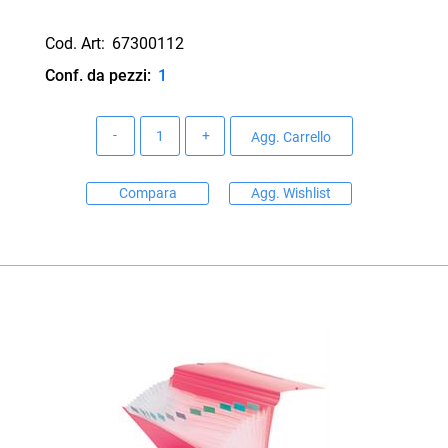
Cod. Art:
67300112
Conf. da pezzi:
1
Quantità
Agg. Carrello
Compara
Agg. Wishlist