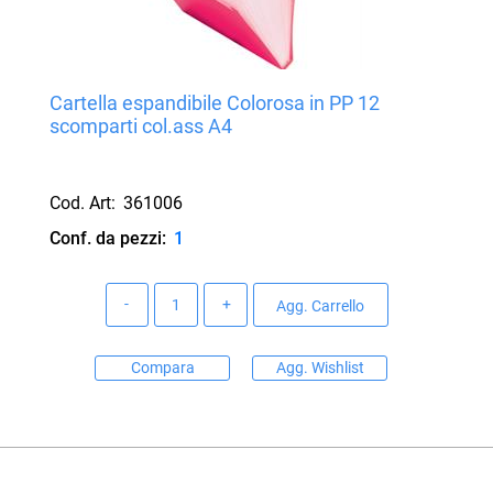
Cartella espandibile Colorosa in PP 12
scomparti col.ass A4
Cod. Art:
361006
Conf. da pezzi:
1
Quantità
Agg. Carrello
Compara
Agg. Wishlist