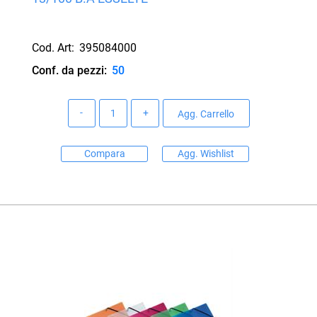
Cod. Art:
395084000
Conf. da pezzi:
50
Quantità
Agg. Carrello
Compara
Agg. Wishlist