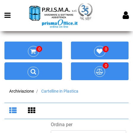
Open menu
0
0
0
Archiviazione
Cartelline in Plastica
Ordina per