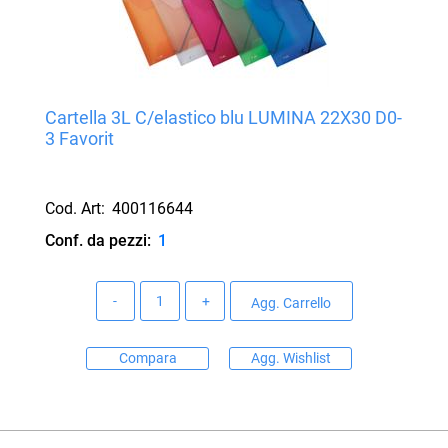
Cartella 3L C/elastico blu LUMINA 22X30 D0-
3 Favorit
Cod. Art:
400116644
Conf. da pezzi:
1
Quantità
Agg. Carrello
Compara
Agg. Wishlist