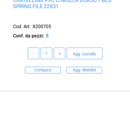
CARTELLINA PVC C/MOLLA DORSO 7 BLU
SPRING FILE 22X31
Cod. Art:
X200705
Conf. da pezzi:
5
Quantità
Agg. Carrello
Compara
Agg. Wishlist