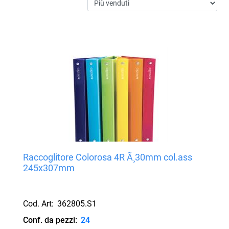
Raccoglitore Colorosa 4R Ã¸30mm col.ass
245x307mm
Cod. Art:
362805.S1
Conf. da pezzi:
24