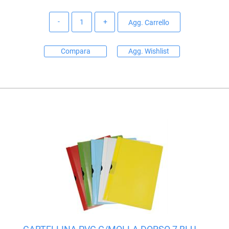
Quantità
Agg. Carrello
Compara
Agg. Wishlist