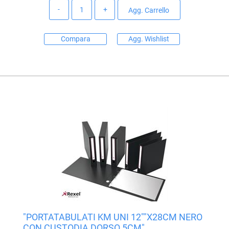
Quantità
Agg. Carrello
Compara
Agg. Wishlist
"PORTATABULATI KM UNI 12""X28CM NERO
CON CUSTODIA DORSO 5CM"