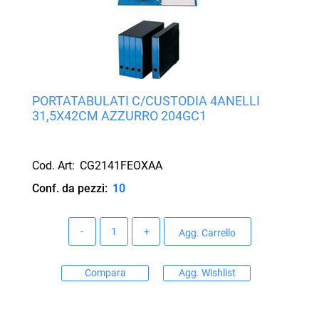
PORTATABULATI C/CUSTODIA 4ANELLI
31,5X42CM AZZURRO 204GC1
Cod. Art:
CG2141FEOXAA
Conf. da pezzi:
10
Quantità
Agg. Carrello
Compara
Agg. Wishlist