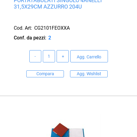
PORTATABULATI SINGOLO 4ANELLI
31,5X29CM AZZURRO 204U
Cod. Art:
CG2101FEOXXA
Conf. da pezzi:
2
Quantità
Agg. Carrello
Compara
Agg. Wishlist