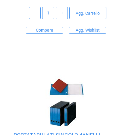
Quantità
Agg. Carrello
Compara
Agg. Wishlist