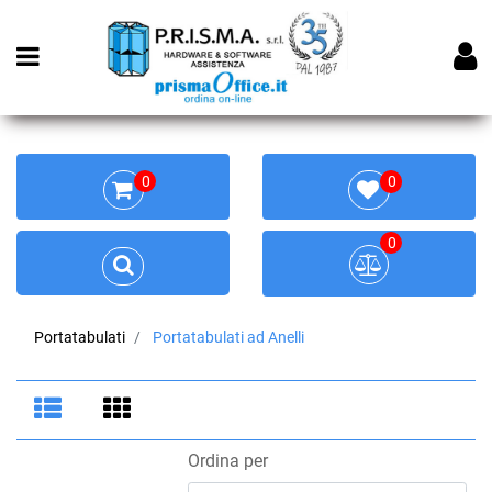
Open menu
0
0
0
Portatabulati
Portatabulati ad Anelli
Ordina per