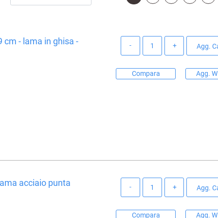
9 cm - lama in ghisa -
Quantità
Agg. Ca
Compara
Agg. Wi
lama acciaio punta
Quantità
Agg. Ca
Compara
Agg. Wi