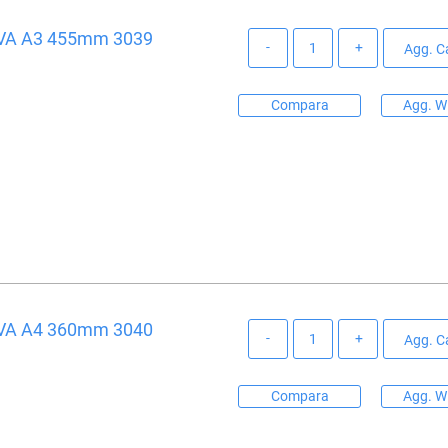
VA A3 455mm 3039
Quantità
Agg. Ca
Compara
Agg. Wi
VA A4 360mm 3040
Quantità
Agg. Ca
Compara
Agg. Wi