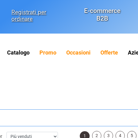
E-commerce
Registrati per
B2B
ordinare
Catalogo
Promo
Occasioni
Offerte
Azi
2
3
4
5
1
er