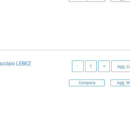
acciaio LEBEZ
Quantità
Agg. Ca
Compara
Agg. Wi