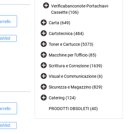
Verificabanconote-Portachiavi-
Cassette (106)
rrello
Carta (649)
Cartotecnica (484)
shlist
Toner e Cartucce (5373)
Macchine per l'Ufficio (85)
Scrittura e Correzione (1639)
Visual e Communicazione (6)
Sicurezza e Magazzino (829)
Catering (124)
PRODOTTI OBSOLETI (40)
rrello
shlist