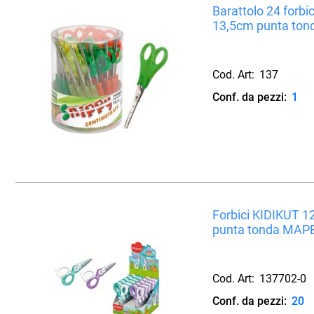
Barattolo 24 forb
13,5cm punta ton
Cod. Art:
137
Conf. da pezzi:
1
Forbici KIDIKUT 1
punta tonda MAP
Cod. Art:
137702-0
Conf. da pezzi:
20