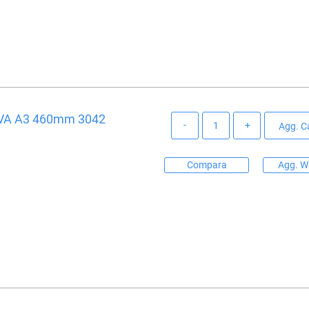
VA A3 460mm 3042
Quantità
Agg. Ca
Compara
Agg. Wi