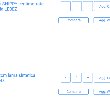
ici SNIPPY centimetrate
Quantità
Agg. Ca
da LEBEZ
Compara
Agg. Wi
2cm lama sintetica
Quantità
Agg. Ca
ED
Compara
Agg. Wi