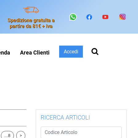
Spedizione gratuita a
partire da 81€ + iva
Accedi
enda
Area Clienti
RICERCA ARTICOLI
...8
>