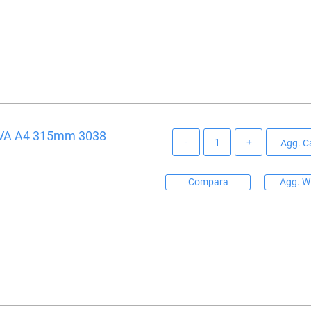
VA A4 315mm 3038
Quantità
Agg. Ca
Compara
Agg. Wi