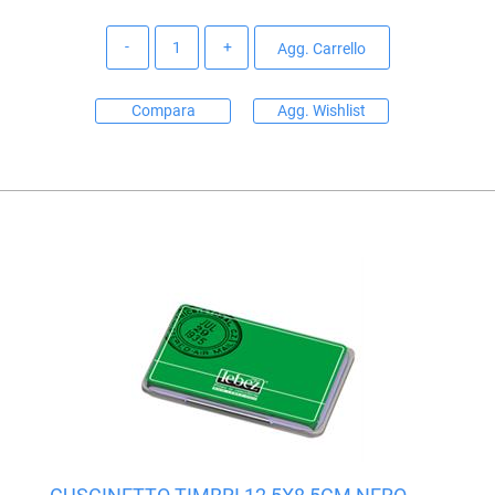
Quantità
Agg. Carrello
Compara
Agg. Wishlist