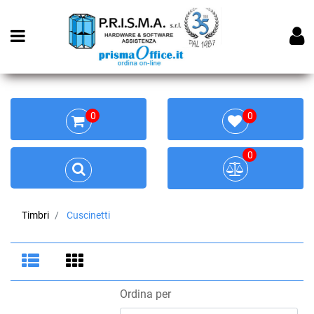
Open menu
0
0
0
Timbri
Cuscinetti
Ordina per