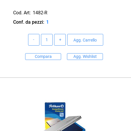
Cod. Art:
1482-R
Conf. da pezzi:
1
Quantità
Agg. Carrello
Compara
Agg. Wishlist