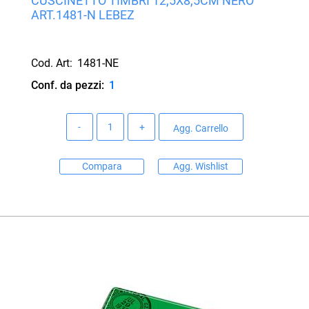
CUSCINETTO TIMBRI 12,5X8,5CM NERO
ART.1481-N LEBEZ
Cod. Art:
1481-NE
Conf. da pezzi:
1
Quantità
Agg. Carrello
Compara
Agg. Wishlist