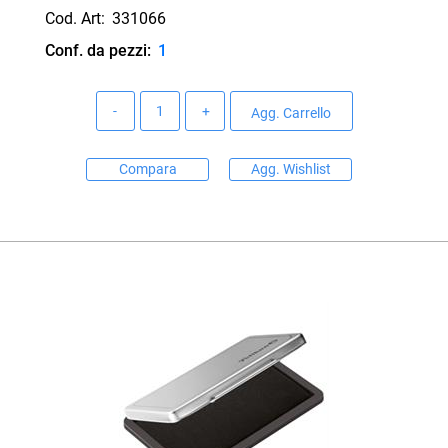
Cod. Art:
331066
Conf. da pezzi:
1
Quantità
Agg. Carrello
Compara
Agg. Wishlist