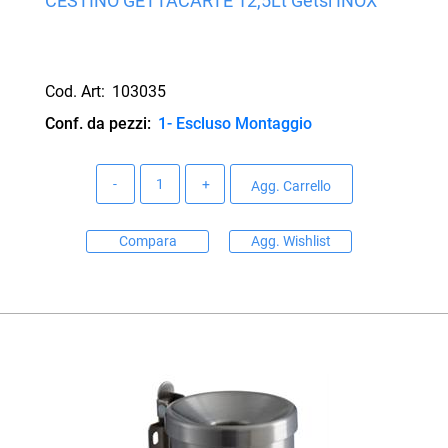
CESTINO GETTACARTE 12,5Lt Getsi INOX
Cod. Art:
103035
Conf. da pezzi:
1- Escluso Montaggio
Quantità
Agg. Carrello
Compara
Agg. Wishlist