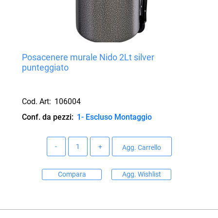
Posacenere murale Nido 2Lt silver
punteggiato
Cod. Art:
106004
Conf. da pezzi:
1- Escluso Montaggio
Quantità
Agg. Carrello
Compara
Agg. Wishlist