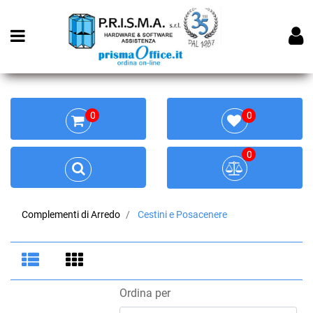
Open menu
0
0
0
Complementi di Arredo
Cestini e Posacenere
Ordina per