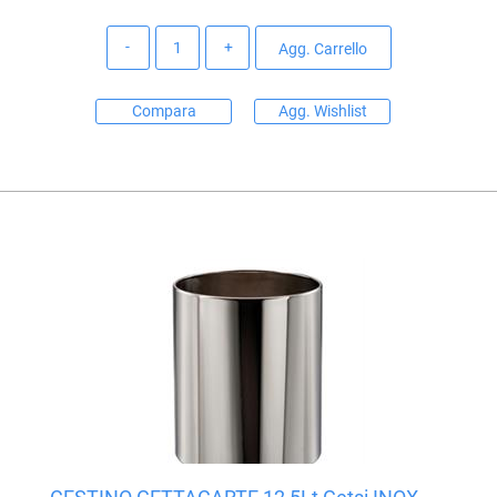
Quantità
Agg. Carrello
Compara
Agg. Wishlist