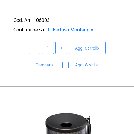
Cod. Art:
106003
Conf. da pezzi:
1- Escluso Montaggio
Quantità
Agg. Carrello
Compara
Agg. Wishlist