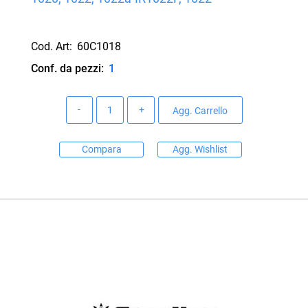
Cod. Art:
60C1018
Conf. da pezzi:
1
Quantità
Agg. Carrello
Compara
Agg. Wishlist