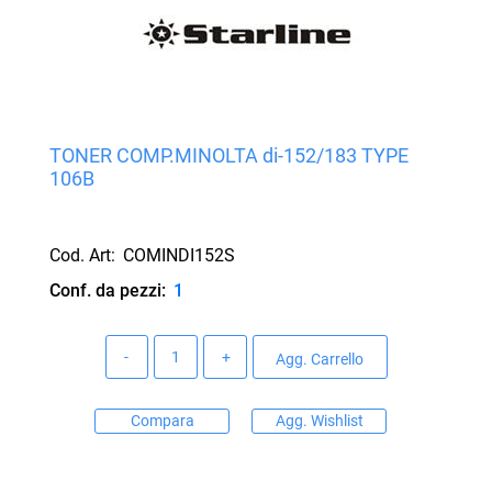
TONER COMP.MINOLTA di-152/183 TYPE
106B
Cod. Art:
COMINDI152S
Conf. da pezzi:
1
Quantità
Agg. Carrello
Compara
Agg. Wishlist