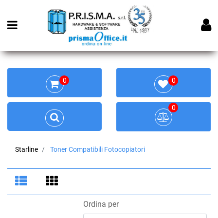
Open menu
0
0
0
Starline
Toner Compatibili Fotocopiatori
Ordina per