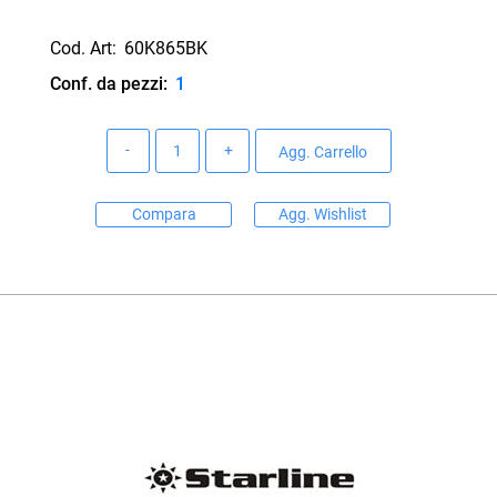
Cod. Art:
60K865BK
Conf. da pezzi:
1
Quantità
Agg. Carrello
Compara
Agg. Wishlist