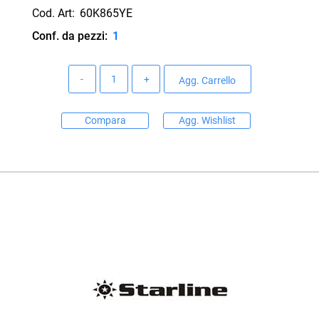
Cod. Art:
60K865YE
Conf. da pezzi:
1
Quantità
Agg. Carrello
Compara
Agg. Wishlist