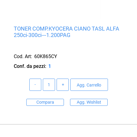
TONER COMP.KYOCERA CIANO TASL ALFA
250ci-300ci---1.200PAG
Cod. Art:
60K865CY
Conf. da pezzi:
1
Quantità
Agg. Carrello
Compara
Agg. Wishlist