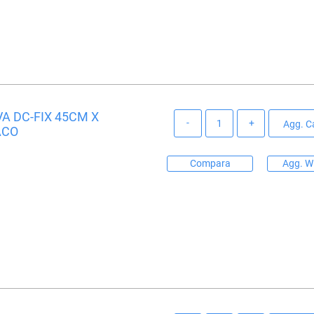
A DC-FIX 45CM X
Quantità
Agg. Ca
ACO
Compara
Agg. Wi