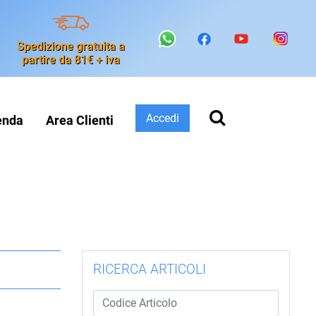
Spedizione gratuita a
partire da 81€ + iva
Accedi
enda
Area Clienti
RICERCA ARTICOLI