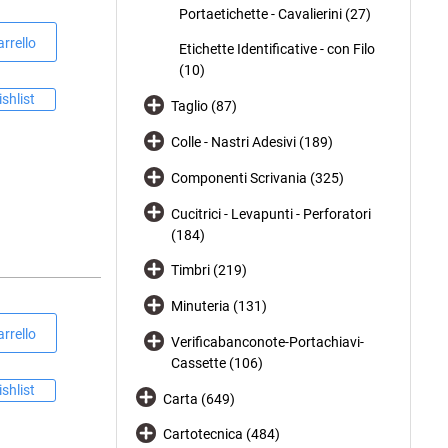
Portaetichette - Cavalierini (27)
rrello
Etichette Identificative - con Filo
(10)
shlist
Taglio (87)
Colle - Nastri Adesivi (189)
Componenti Scrivania (325)
Cucitrici - Levapunti - Perforatori
(184)
Timbri (219)
Minuteria (131)
rrello
Verificabanconote-Portachiavi-
Cassette (106)
shlist
Carta (649)
Cartotecnica (484)