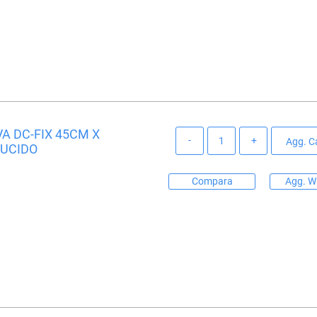
A DC-FIX 45CM X
Quantità
Agg. Ca
LUCIDO
Compara
Agg. Wi